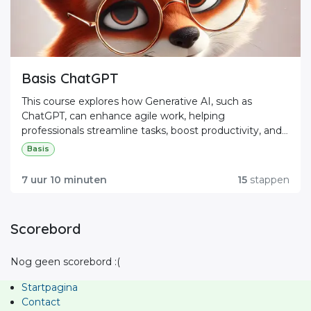
Basis ChatGPT
This course explores how Generative AI, such as
ChatGPT, can enhance agile work, helping
professionals streamline tasks, boost productivity, and
make smarter decisions.
Basis
7 uur 10 minuten
15
stappen
Scorebord
Nog geen scorebord :(
Startpagina
Contact