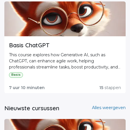
Basis ChatGPT
This course explores how Generative AI, such as
ChatGPT, can enhance agile work, helping
professionals streamline tasks, boost productivity, and
make smarter decisions.
Basis
7 uur 10 minuten
15
stappen
Nieuwste cursussen
Alles weergeven